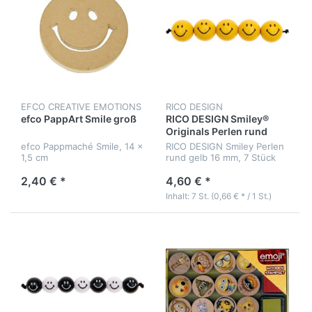
EFCO CREATIVE EMOTIONS
RICO DESIGN
efco PappArt Smile groß
RICO DESIGN Smiley®
Originals Perlen rund
gelb 16 mm
efco Pappmaché Smile, 14 x
RICO DESIGN Smiley Perlen
1,5 cm
rund gelb 16 mm, 7 Stück
2,40 € *
4,60 € *
Inhalt: 7 St. (0,66 € * / 1 St.)