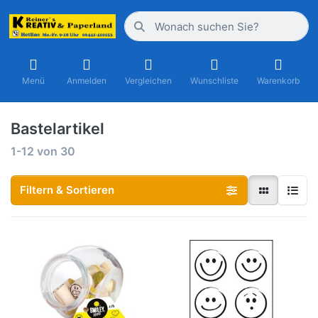
Menü
Anmelden
Vergleichen
Wunschliste
Warenkorb
Bastelartikel
1-12
von
30
Filtern & Sortieren