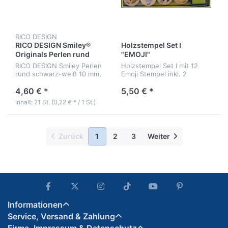
RICO DESIGN
RICO DESIGN Smiley®
Holzstempel Set I
Originals Perlen rund
"EMOJI"
schwarz-weiß 10 mm
RICO DESIGN Smiley Perlen
Holzstempel Set I mit 12
rund schwarz-weiß 10 mm,
Emoji Stempel inkl. 2
21 Stück
Stempelkissen
4,60 € *
5,50 € *
Inhalt: 21 St. (0,22 € * / 1 St.)
Zurück
1
2
3
Weiter
Informationen
Service, Versand & Zahlung
Firma, Impressum & Datenschutz