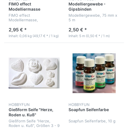
FIMO effect
Modelliergewebe -
Modelliermasse
Gipsbinden
FIMO effect
Modelliergewebe, 75 mm x
Modelliermasse,
5 m
Normalblock 57 g, 55 x 55
x 15 mm
2,95 € *
2,50 € *
Inhalt: 0,06 kg (49,17 € * / 1 kg)
Inhalt: 5 m (0,50 € * / 1 m)
HOBBYFUN
HOBBYFUN
Gießform Seife "Herze,
Soapfun Seifenfarbe
Roden u. Kuß"
Gießform Seife "Herze,
Soapfun Seifenfarbe, 10 g
Roden u. Kuß", Größen 3 - 9