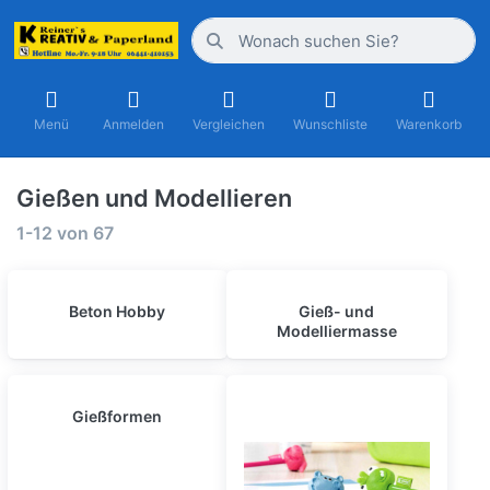
Menü
Anmelden
Vergleichen
Wunschliste
Warenkorb
Gießen und Modellieren
1-12
von
67
Beton Hobby
Gieß- und
Modelliermasse
Gießformen