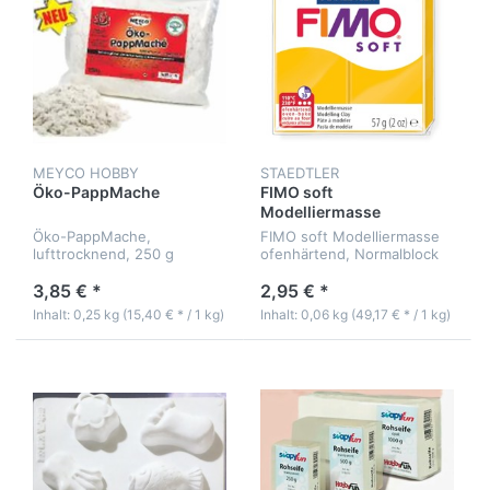
MEYCO HOBBY
STAEDTLER
Öko-PappMache
FIMO soft
Modelliermasse
Öko-PappMache,
FIMO soft Modelliermasse
lufttrocknend, 250 g
ofenhärtend, Normalblock
57 g, 55 x 55 x 15 mm
3,85 € *
2,95 € *
Inhalt: 0,25 kg (15,40 € * / 1 kg)
Inhalt: 0,06 kg (49,17 € * / 1 kg)