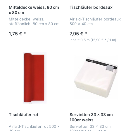
Mitteldecke weiss, 80 cm
Tischläufer bordeaux
x 80 cm
Mitteldecke, weiss,
Airlaid-Tischläufer bordeaux
stoffähnlich, 80 cm x 80 cm
500 x 40 cm
1,75 € *
7,95 € *
Inhalt: 0,5 m (15,90 € * / 1 m)
Tischläufer rot
Servietten 33 x 33 cm
100er weiss
Airlaid-Tischläufer rot 500 x
Servietten 33 x 33 cm
40 cm
100er weiss, 1-lagig