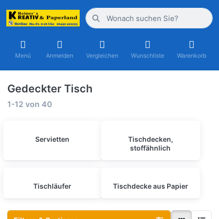
Menü
Anmelden
Vergleichen
Wunschliste
Warenkorb
Gedeckter Tisch
1-12
von
40
Servietten
Tischdecken,
stoffähnlich
Tischläufer
Tischdecke aus Papier