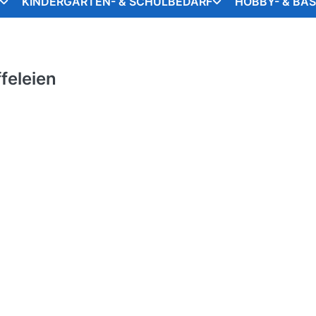
KINDERGARTEN- & SCHULBEDARF
HOBBY- & BA
feleien