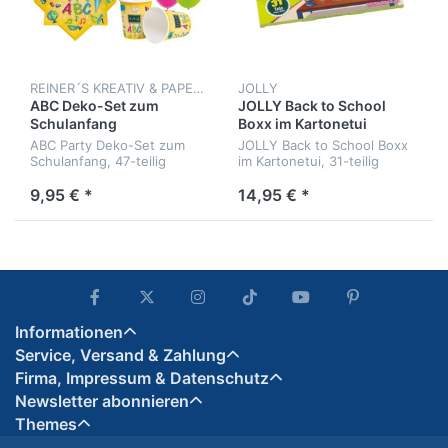
REINER´S KREATIV & PAPERLAND
JOLLY
ABC Deko-Set zum
JOLLY Back to School
Schulanfang
Boxx im Kartonetui
ABC Party Deko-Set zum
JOLLY Back to School Boxx
Schulanfang, 47-teilig
im Kartonetui, 31-teilig
9,95 € *
14,95 € *
Informationen
Service, Versand & Zahlung
Firma, Impressum & Datenschutz
Newsletter abonnieren
Themes