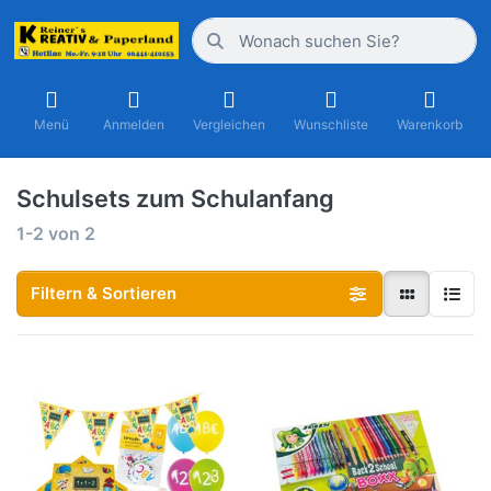
Menü
Anmelden
Vergleichen
Wunschliste
Warenkorb
Schulsets zum Schulanfang
1-2
von
2
Filtern & Sortieren