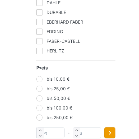
DAHLE
DURABLE
EBERHARD FABER
EDDING
FABER-CASTELL
HERLITZ
IDENA
Preis
KORES
bis 10,00 €
LAMY
bis 25,00 €
MOLOTOW
bis 50,00 €
NOVUS
bis 100,00 €
ONLINE
bis 250,00 €
PAGNA
PELIKAN
-
SCHNEIDER