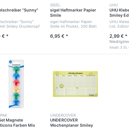
SIGEL
UHU
lschreiber "Sunny"
sigel Haftmarker Papier
UHU Klebes
Smile
Smiley Ed
lschreiber "Sunny"
sigel Haftmarker Papier
UHU Klebes
 mit Smiley Druckknopf
Smile im Pocket, 200 Blatt
Ltd. Editio
 € *
6,95 € *
2,99 € *
Niedrigster
Inhalt: 3 St. 
RPAK
UNDERCOVER
Set Magnete
UNDERCOVER
icons Farben Mix
Wochenplaner Smiley