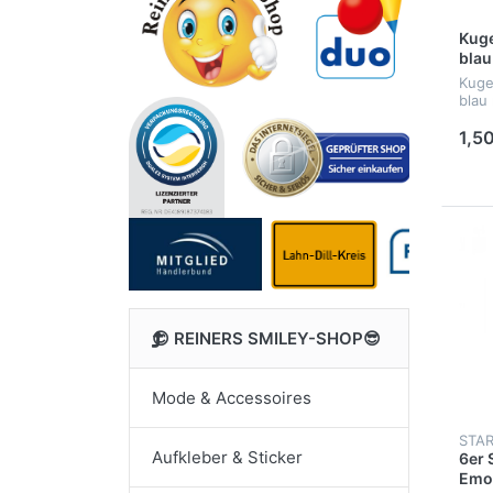
Kuge
blau
Kuge
blau
1,50
😊 REINERS SMILEY-SHOP😎
Mode & Accessoires
STA
Aufkleber & Sticker
6er 
Emot