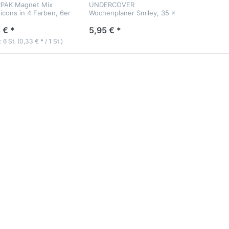
PAK Magnet Mix
UNDERCOVER
icons in 4 Farben, 6er
Wochenplaner Smiley, 35 x
terpackung
20 cm
 € *
5,95 € *
: 6 St. (0,33 € * / 1 St.)