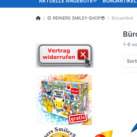
AKTUELLE ANGEBOTE
BÜROARTIKEL
😊 REINERS SMILEY-SHOP😎
Büroartikel
Bür
1-6
v
Sort