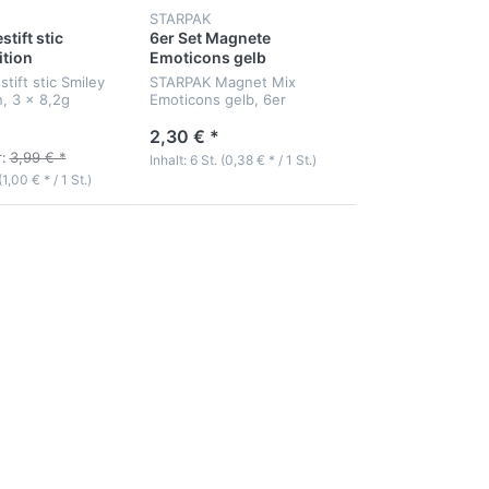
STARPAK
tift stic
6er Set Magnete
ition
Emoticons gelb
tift stic Smiley
STARPAK Magnet Mix
n, 3 x 8,2g
Emoticons gelb, 6er
Blisterpackung
2,30 € *
:
3,99 € *
Inhalt: 6 St. (0,38 € * / 1 St.)
(1,00 € * / 1 St.)