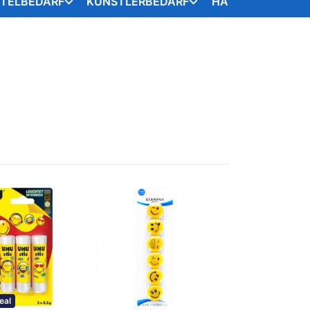
STELBEDARF
KÜNSTLERBEDARF
HANDARBEITSART
eal