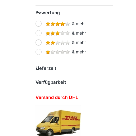
SCHWAN-STABILO
Bewertung
STAEDTLER
& mehr
STARPAK
& mehr
Werner Dorsch GmbH
& mehr
& mehr
Lieferzeit
Verfügbarkeit
Versand durch DHL