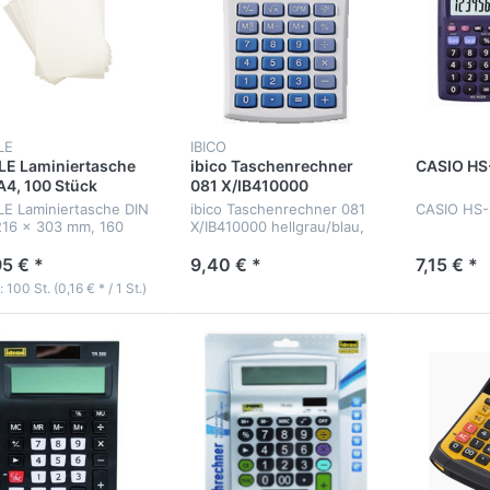
LE
IBICO
E Laminiertasche
ibico Taschenrechner
CASIO HS
A4, 100 Stück
081 X/IB410000
E Laminiertasche DIN
ibico Taschenrechner 081
CASIO HS-8
216 x 303 mm, 160
X/IB410000 hellgrau/blau,
0) micron
8-stellig
95 € *
9,40 € *
7,15 € *
: 100 St. (0,16 € * / 1 St.)