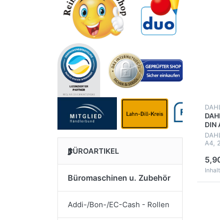
DAH
DAHL
DIN 
DAHL
A4, 
BÜROARTIKEL
mm, 
5,9
Büromaschinen u. Zubehör
Addi-/Bon-/EC-Cash - Rollen