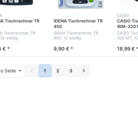
NA
CASIO
A Tischrechner TR
IDENA Tischrechner TR
CASIO Ti
450
WM-320 
A Tischrechner TR
IDENA Tischrechner TR
CASIO Tis
12-stellig
450, 12-stellig
320 MT, 12
LC-Display
5 € *
9,90 € *
18,99 € 
o Seite
1
2
3