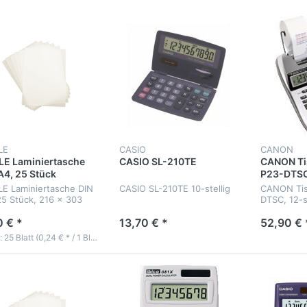
LE
CASIO
CANON
E Laminiertasche
CASIO SL-210TE
CANON Ti
A4, 25 Stück
P23-DTS
E Laminiertasche DIN
CASIO SL-210TE 10-stellig
CANON Tis
25 Stück, 216 x 303
DTSC, 12-st
160 (2x80) µm
0 € *
13,70 € *
52,90 € 
Inhalt: 25 Blatt (0,24 € * / 1 Blatt)