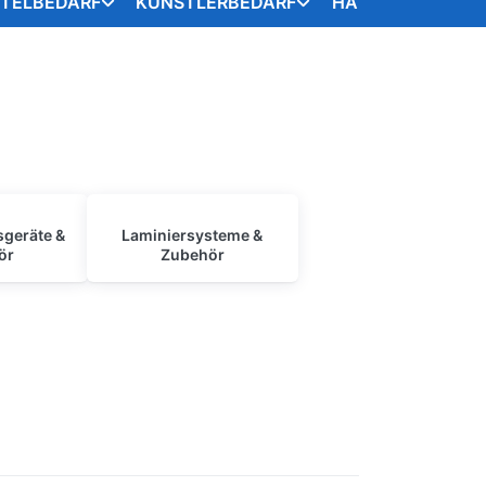
STELBEDARF
KÜNSTLERBEDARF
HANDARBEITSART
sgeräte &
Laminiersysteme &
ör
Zubehör