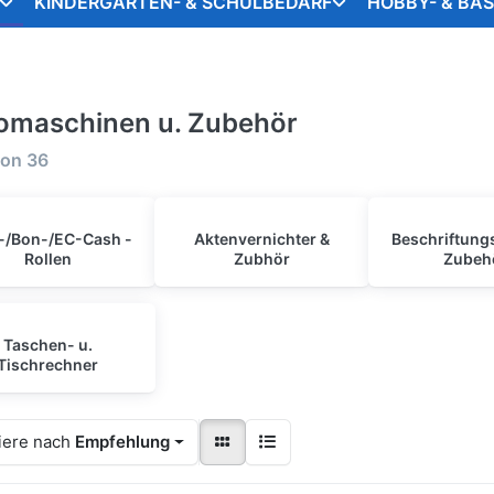
KINDERGARTEN- & SCHULBEDARF
HOBBY- & BA
omaschinen u. Zubehör
on
36
-/Bon-/EC-Cash -
Aktenvernichter &
Beschriftung
Rollen
Zubhör
Zubeh
Taschen- u.
Tischrechner
iere nach
Empfehlung