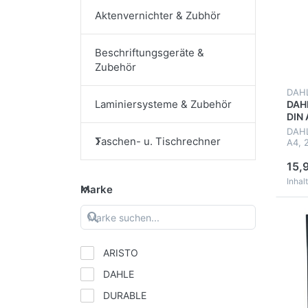
Aktenvernichter & Zubhör
Beschriftungsgeräte &
Zubehör
DAH
Laminiersysteme & Zubehör
DAHL
DIN 
DAHL
Taschen- u. Tischrechner
A4, 
(2x8
15,
Inhalt
Marke
ARISTO
DAHLE
DURABLE