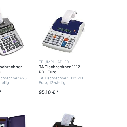
TRIUMPH-ADLER
schrechner
TA Tischrechner 1112
C
PDL Euro
chrechner P23-
TA Tischrechner 1112 PDL
ellig
Euro, 12-stellig
*
95,10 € *