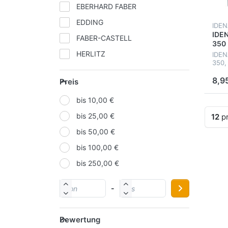
EBERHARD FABER
EDDING
IDE
IDEN
FABER-CASTELL
350
HERLITZ
IDEN
350, 
IDENA
8,9
Preis
KORES
bis 10,00 €
LAMY
bis 25,00 €
12
pr
MOLOTOW
bis 50,00 €
NOVUS
bis 100,00 €
ONLINE
bis 250,00 €
PAGNA
PELIKAN
-
SCHNEIDER
SCHWAN-STABILO
Bewertung
STAEDTLER