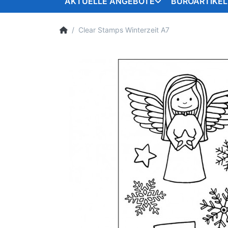
AKTUELLE ANGEBOTE
BÜROARTIKEL
Clear Stamps Winterzeit A7