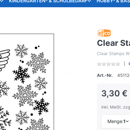
KINDERGARTEN- & SCHULBEDARF
HOBBY- & BA
Clear S
Clear Stamps Win
Art.-Nr.
45112
3,30 €
inkl. MwSt. zzg
Menge:
1