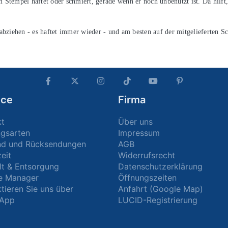
Stempel haftet oder schmiert, gerade wenn er noch unbenutzt ist. Da hilft
iehen - es haftet immer wieder - und am besten auf der mitgelieferten Sc
ice
Firma
kt
Über uns
ngsarten
Impressum
nd und Rücksendungen
AGB
zeit
Widerrufsrecht
t & Entsorgung
Datenschutzerklärung
e Manager
Öffnungszeiten
tieren Sie uns über
Anfahrt (Google Map)
App
LUCID-Registrierung