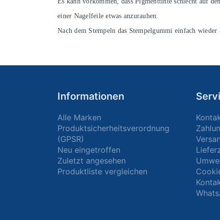
Es kann vorkommen, dass Pigmenttinte schlecht auf dem 
einer Nagelfeile etwas anzurauhen.
Nach dem Stempeln das Stempelgummi einfach wieder abz
Informationen
Serv
Alle Marken
Konta
Produktsicherheitsverordnung
Zahlu
(GPSR)
Versa
Neu eingetroffen
Liefer
Zuletzt angesehen
Umwel
Produktliste vergleichen
Cooki
Kontak
Whats