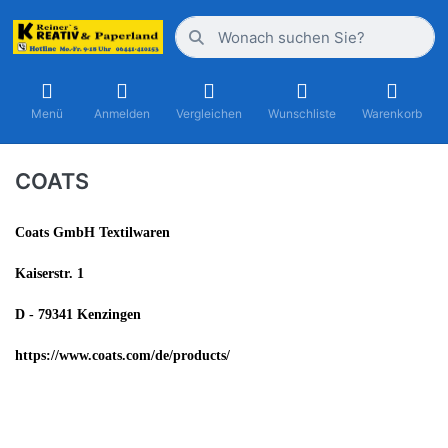
Menü
Anmelden
Vergleichen
Wunschliste
Warenkorb
COATS
Coats GmbH Textilwaren
Kaiserstr. 1
D - 79341
Kenzingen
https://www.coats.com/de/products/