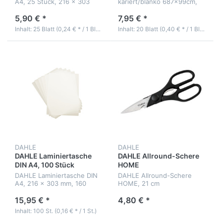
A4, 25 Stück, 216 x 303
kariert/blanko 687x99cm,
mm, 160 (2x80) µm
80 g/qm, 20 Bl.
5,90 € *
7,95 € *
Inhalt: 25 Blatt (0,24 € * / 1 Blatt)
Inhalt: 20 Blatt (0,40 € * / 1 Blatt)
DAHLE
DAHLE
DAHLE Laminiertasche
DAHLE Allround-Schere
DIN A4, 100 Stück
HOME
DAHLE Laminiertasche DIN
DAHLE Allround-Schere
A4, 216 x 303 mm, 160
HOME, 21 cm
(2x80) micron
15,95 € *
4,80 € *
Inhalt: 100 St. (0,16 € * / 1 St.)