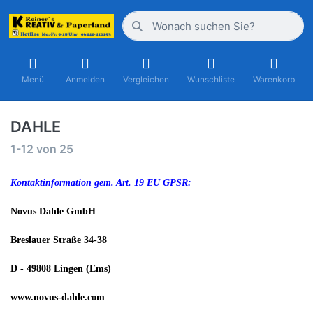
Menü
Anmelden
Vergleichen
Wunschliste
Warenkorb
DAHLE
1-12
von
25
Kontaktinformation gem. Art. 19 EU GPSR:
Novus Dahle GmbH
Breslauer Straße 34-38
D - 49808 Lingen (Ems)
www.novus-dahle.com