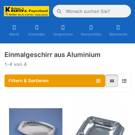
Menü
Anmelden
Vergleichen
Wunschliste
Warenkorb
Einmalgeschirr aus Aluminium
1-4
von
4
Filtern & Sortieren