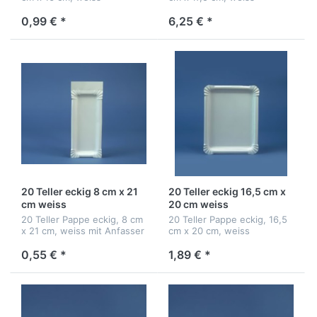
0,99 € *
6,25 € *
20 Teller eckig 8 cm x 21
20 Teller eckig 16,5 cm x
cm weiss
20 cm weiss
20 Teller Pappe eckig, 8 cm
20 Teller Pappe eckig, 16,5
x 21 cm, weiss mit Anfasser
cm x 20 cm, weiss
0,55 € *
1,89 € *