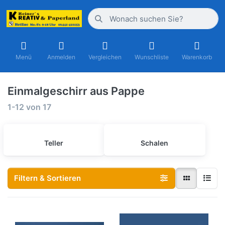
Menü
Anmelden
Vergleichen
Wunschliste
Warenkorb
Einmalgeschirr aus Pappe
1-12
von
17
Teller
Schalen
Filtern & Sortieren