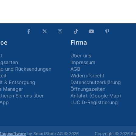
ice
Firma
kt
Über uns
ngsarten
Impressum
nd und Rücksendungen
AGB
zeit
Widerrufsrecht
t & Entsorgung
Datenschutzerklärung
e Manager
Öffnungszeiten
tieren Sie uns über
Anfahrt (Google Map)
App
LUCID-Registrierung
Shopsoftware
by SmartStore AG © 2026
Copyright © 2026 Rei