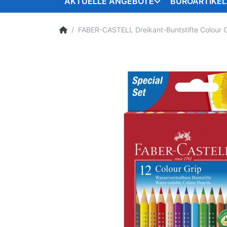
AKTUELLE ANGEBOTE
BÜROARTIKEL
FABER-CASTELL Dreikant-Buntstifte Colour 