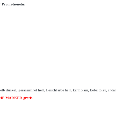
P
Promotionetui
b dunkel, geraniumrot hell, fleischfarbe hell, karmoisin, kobaltblau, ind
RIP MARKER gratis