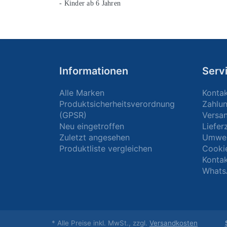
- Kinder ab 6 Jahren
Informationen
Serv
Alle Marken
Konta
Produktsicherheitsverordnung
Zahlu
(GPSR)
Versa
Neu eingetroffen
Liefer
Zuletzt angesehen
Umwel
Produktliste vergleichen
Cooki
Kontak
Whats
* Alle Preise inkl. MwSt., zzgl.
Versandkosten