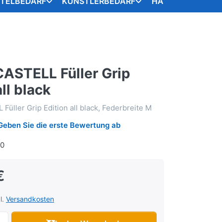
STELBEDARF
KÜNSTLERBEDARF
HANDARBEITSART
ASTELL Füller Grip
all black
üller Grip Edition all black, Federbreite M
Geben Sie die erste Bewertung ab
60
€
l.
Versandkosten