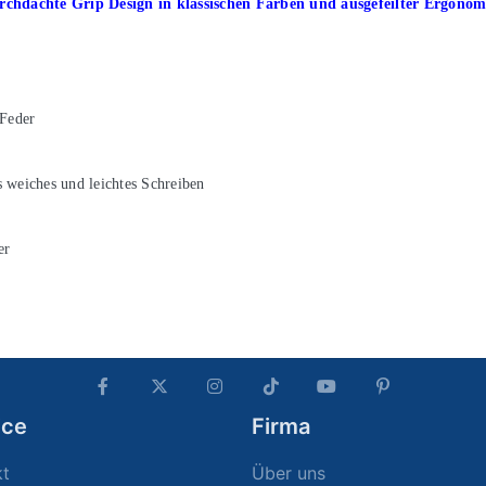
chdachte Grip Design in klassischen Farben und ausgefeilter Ergonomi
 Feder
 weiches und leichtes Schreiben
er
ice
Firma
kt
Über uns