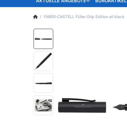
AKTUELLE ANGEBOTE
BÜROARTIKEL
FABER-CASTELL Füller Grip Edition all black