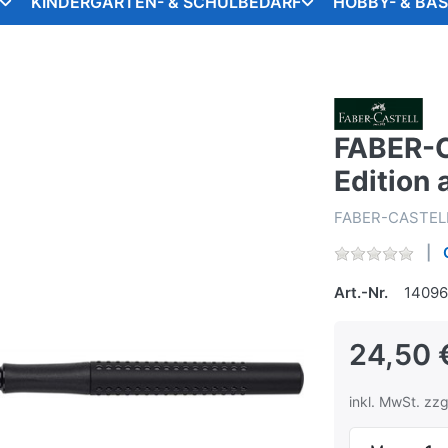
KINDERGARTEN- & SCHULBEDARF
HOBBY- & BA
FABER-C
Edition 
FABER-CASTELL F
Art.-Nr.
1409
24,50 
inkl. MwSt. zzg