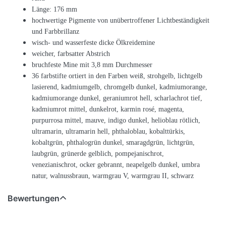
Länge: 176 mm
hochwertige Pigmente von unübertroffener Lichtbeständigkeit
und Farbbrillanz
wisch- und wasserfeste dicke Ölkreidemine
weicher, farbsatter Abstrich
bruchfeste Mine
mit 3,8 mm Durchmesser
36 farbstifte
ortiert in den Farben weiß, strohgelb, lichtgelb
lasierend, kadmiumgelb, chromgelb dunkel, kadmiumorange,
kadmiumorange dunkel, geraniumrot hell, scharlachrot tief,
kadmiumrot mittel, dunkelrot, karmin rosé, magenta,
purpurrosa mittel, mauve, indigo dunkel, helioblau rötlich,
ultramarin,
ultramarin hell, phthaloblau, kobalttürkis,
kobaltgrün, phthalogrün dunkel, smaragdgrün, lichtgrün,
laubgrün, grünerde gelblich, pompejanischrot,
venezianischrot, ocker gebrannt, neapelgelb dunkel, umbra
natur, walnussbraun, warmgrau V, warmgrau II, schwarz
Bewertungen