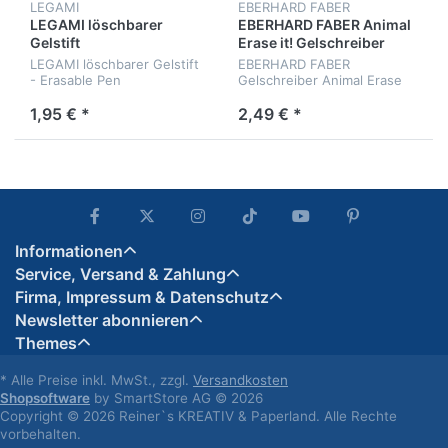
LEGAMI
EBERHARD FABER
LEGAMI löschbarer
EBERHARD FABER Animal
Gelstift
Erase it! Gelschreiber
LEGAMI löschbarer Gelstift
EBERHARD FABER
- Erasable Pen
Gelschreiber Animal Erase
it!
1,95 € *
2,49 € *
Informationen
Service, Versand & Zahlung
Firma, Impressum & Datenschutz
Newsletter abonnieren
Themes
* Alle Preise inkl. MwSt., zzgl.
Versandkosten
Shopsoftware
by SmartStore AG © 2026
Copyright © 2026 Reiner`s KREATIV & Paperland. Alle Rechte
vorbehalten.