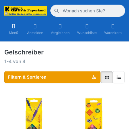
Menü
Anmelden
Vergleichen
Wunschliste
Warenkorb
Gelschreiber
1-4
von
4
Filtern & Sortieren