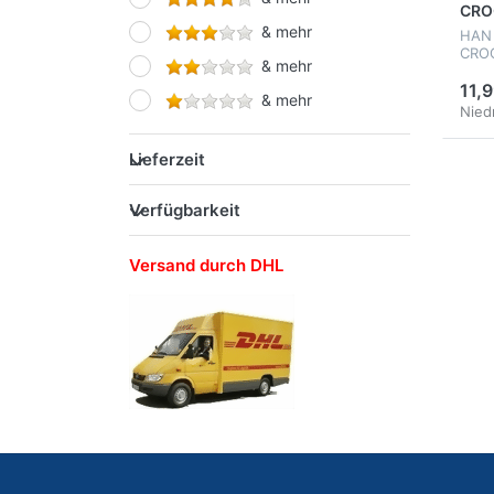
CROC
Verträge
& mehr
HAN 
CROC
Vertreterformulare
& mehr
500 
11,9
& mehr
Niedr
Lieferzeit
Verfügbarkeit
Versand durch DHL