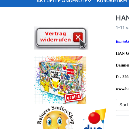
AKTUELLE ANGEBOTE
BÜROARTIKEL
HA
1-11
v
Kontakt
HAN G
Daimler
D - 320
www.ha
Sort