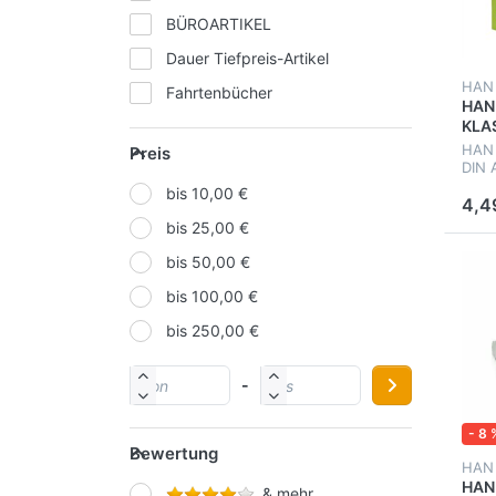
BÜROARTIKEL
Dauer Tiefpreis-Artikel
HAN
Fahrtenbücher
HAN
KLA
Formularbücher & Formulare
HAN 
Preis
Gastronomie Bon-Artikel
DIN 
Griff
bis 10,00 €
Kassenformulare
4,4
bis 25,00 €
Kurzbriefe
bis 50,00 €
Lieferscheine
bis 100,00 €
Mahnwesen
bis 250,00 €
Personalformulare
Postformular
-
Quittungen
- 8 
Rechnungen
Bewertung
HAN
Schulangebote 2026 (duo-
HAN 
Schulprospekt)
& mehr