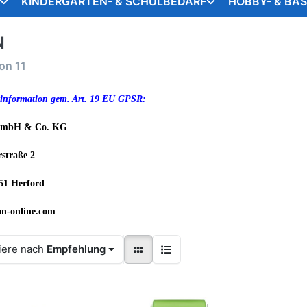
KINDERGARTEN- & SCHULBEDARF
HOBBY- & BA
N
on
11
information gem. Art. 19 EU GPSR:
mbH & Co. KG
straße 2
51 Herford
n-online.com
iere nach
Empfehlung