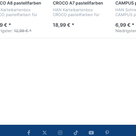
O A8 pastellfarben
CROCO A7 pastellfarben
CAMPUS p
Karteikartenbox
HAN Karteikartenbox
HAN Schre
O pastellfarben für
CROCO pastellfarben für
CAMPUS pas
Karten A8
500 Karten A7
Röhren und
Schale
9 € *
18,99 € *
6,99 € *
igster:
12,99 € *
Niedrigster