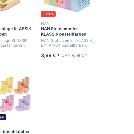
- 20 %
HAN
ablage KLASSIK
HAN Stehsammler
rben
KLASSIK pastellfarben
ablage KLASSIK
HAN Stehsammler KLASSIK
pastellfarben
DIN A4/C4 pastellfarben,
mit Sicht- und Griffloch
3,99 € *
UVP:
4,99 € *
eal
eibtischköcher