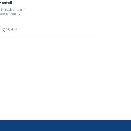
astell
ibtischköcher
tell mit 5
 1 Kleinteile-
:
7,95 € *