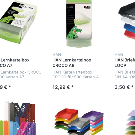
HAN
HAN
Lernkarteibox
HAN Lernkarteibox
HAN Brief
CO A7
CROCO A8
LOOP
Lernkarteibox CROCO
HAN Karteikartenbox
HAN Brief
900 Karten A7
CROCO für 500 Karten A
DIN A4, Ök
9 € *
12,99 € *
3,50 € *