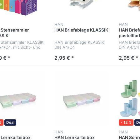
HAN
HAN
 Stehsammler
HAN Briefablage KLASSIK
HAN Brief
SSIK
pastellfa
Stehsammler KLASSIK
HAN Briefablage KLASSIK
HAN Brief
A4/C4, mit Sicht- und
DIN A4/C4
DIN A4/C4 
loch
9 € *
2,95 € *
2,95 € *
%
Deal
- 12 %
D
HAN
HAN
Lernkarteibox
HAN Lernkarteibox
HAN Schr