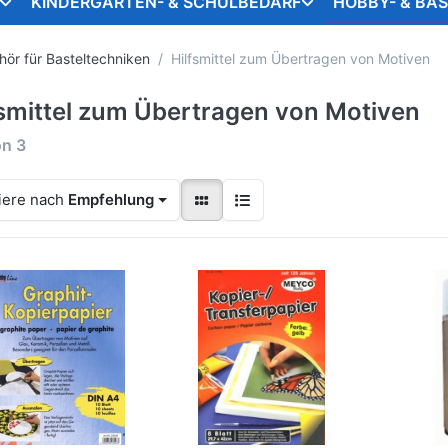
KINDERGARTEN- & SCHULBEDARF
HOBBY- & BA
ör für Basteltechniken
Hilfsmittel zum Übertragen von Motiven
fsmittel zum Übertragen von Motiven
on
3
iere nach
Empfehlung