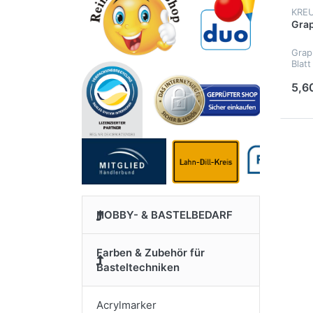
KRE
Grap
Grap
Blatt
5,6
HOBBY- & BASTELBEDARF
Farben & Zubehör für
Basteltechniken
Acrylmarker