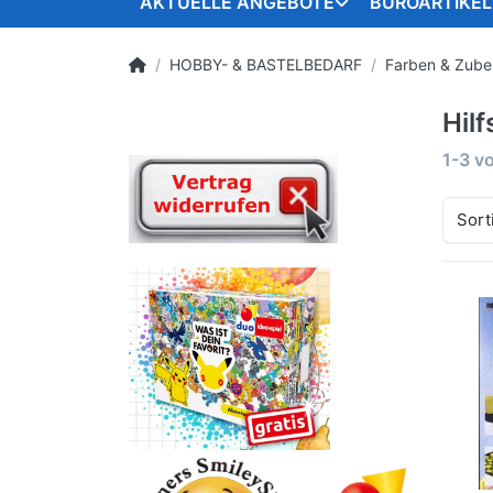
AKTUELLE ANGEBOTE
BÜROARTIKEL
HOBBY- & BASTELBEDARF
Farben & Zubeh
Hil
1-3
v
Sort