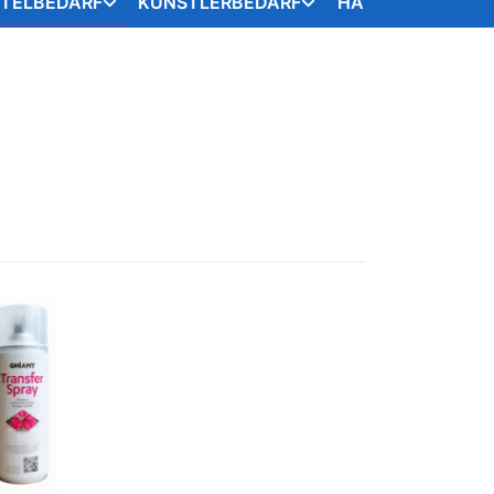
STELBEDARF
KÜNSTLERBEDARF
HANDARBEITSART