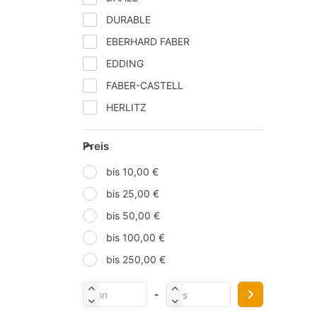
DURABLE
EBERHARD FABER
EDDING
FABER-CASTELL
HERLITZ
IDENA
Preis
KORES
bis 10,00 €
LAMY
bis 25,00 €
MOLOTOW
bis 50,00 €
NOVUS
bis 100,00 €
ONLINE
bis 250,00 €
PAGNA
PELIKAN
-
SCHNEIDER