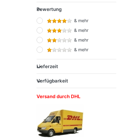
SCHWAN-STABILO
Bewertung
STAEDTLER
& mehr
STARPAK
& mehr
Werner Dorsch GmbH
& mehr
& mehr
Lieferzeit
Verfügbarkeit
Versand durch DHL