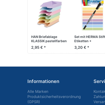
HAN Briefablage
Set mit HERMA Stif
KLASSIK pastellfarben
Etiketten +
Permanentmarker
2,95 € *
3,20 € *
Informationen
Serv
Alle Marken
Konta
Produktsicherheitsverordnung
Zahlu
(GPSR)
Versa