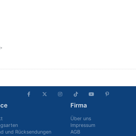
t-
ice
Firma
kt
Über uns
ngsarten
Impressum
nd und Rücksendungen
AGB