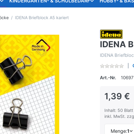
KINDERGARTEN- & SCHULBEDARF
HOBBY- & BA
öcke
IDENA Briefblock A5 kariert
IDENA Br
IDENA Briefblock
Art.-Nr.
10697
1,39 €
Inhalt: 50 Blatt
inkl. MwSt. zzg
Menge:
1