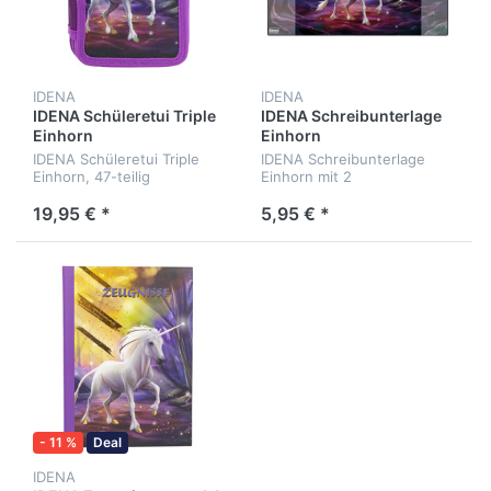
IDENA
IDENA
IDENA Schüleretui Triple
IDENA Schreibunterlage
Einhorn
Einhorn
IDENA Schüleretui Triple
IDENA Schreibunterlage
Einhorn, 47-teilig
Einhorn mit 2
Einstecktaschen, ca. 58,5 x
38,5 cm
19,95 € *
5,95 € *
- 11 %
Deal
IDENA