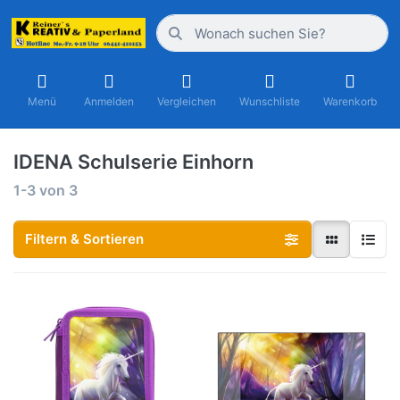
Menü
Anmelden
Vergleichen
Wunschliste
Warenkorb
IDENA Schulserie Einhorn
1-3
von
3
Filtern & Sortieren