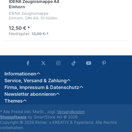
IDENA Zeugnismappe A4
Einhorn
IDENA Zeugnismappe
Einhorn. DIN A4, 10 Hüllen
12,50 € *
Niedrigster:
13,99 € *
Informationen
Service, Versand & Zahlung
Firma, Impressum & Datenschutz
Newsletter abonnieren
Themes
* Alle Preise inkl. MwSt., zzgl.
Versandkosten
Shopsoftware
by SmartStore AG © 2026
Copyright © 2026 Reiner`s KREATIV & Paperland. Alle Rechte
vorbehalten.