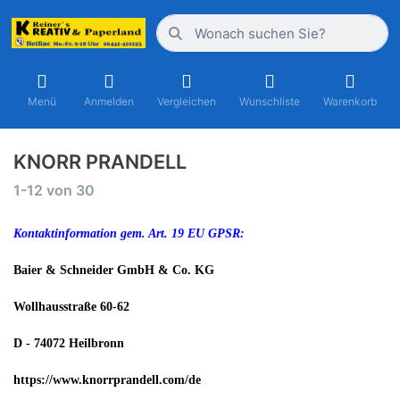
Menü
Anmelden
Vergleichen
Wunschliste
Warenkorb
KNORR PRANDELL
1-12
von
30
Kontaktinformation gem. Art. 19 EU GPSR:
Baier & Schneider GmbH & Co. KG
Wollhausstraße 60-62
D - 74072 Heilbronn
https://www.knorrprandell.com/de