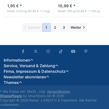
1,95 € *
10,99 € *
Inhalt: 0,02 kg (97,50 € * / 1 kg)
Inhalt: 100 g (10,99 € * / 100 g)
Zurück
1
2
3
Weiter
Informationen
Service, Versand & Zahlung
Firma, Impressum & Datenschutz
Newsletter abonnieren
Themes
* Alle Preise inkl. MwSt., zzgl.
Versandkosten
Shopsoftware
by SmartStore AG © 2026
Copyright © 2026 Reiner`s KREATIV & Paperland. Alle Rechte
vorbehalten.