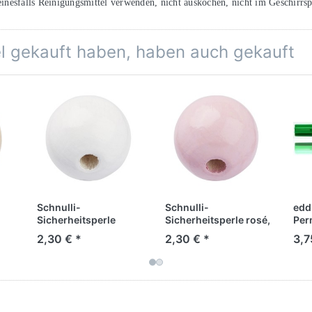
einesfalls Reinigungsmittel verwenden, nicht auskochen, nicht im Geschirrsp
el gekauft haben, haben auch gekauft
Schnulli-
Schnulli-
edd
Sicherheitsperle
Sicherheitsperle rosé,
Per
weiss, 12 mm
12 mm
550
2,30 € *
2,30 € *
3,7