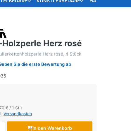
STELBEDARF
KÜNSTLERBEDARF
HANDARBEITSART
-Holzperle Herz rosé
lerkettenholzperle Herz rosé, 4 Stück
Geben Sie die erste Bewertung ab
035
70 € / 1 St.)
l.
Versandkosten
In den Warenkorb