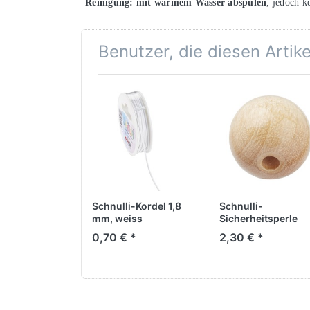
Reinigung:
mit warmem Wasser abspülen
, jedoch k
Benutzer, die diesen Artik
Schnulli-Kordel 1,8
Schnulli-
mm, weiss
Sicherheitsperle
natur-hell, 12 mm
0,70 € *
2,30 € *