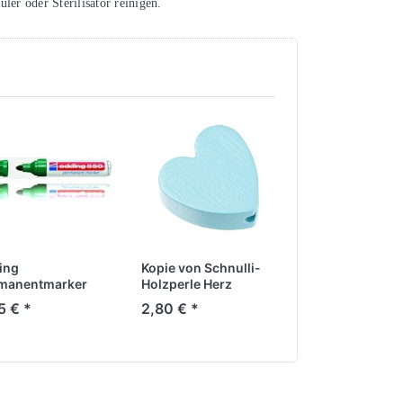
üler oder Sterilisator reinigen.
ing
Kopie von Schnulli-
Schnulli-Holzp
manentmarker
Holzperle Herz
Fußball weiss-
hellblau
schwarz
5 € *
2,80 € *
3,20 € *