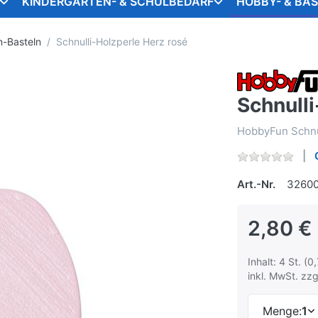
KINDERGARTEN- & SCHULBEDARF
HOBBY- & BA
n-Basteln
Schnulli-Holzperle Herz rosé
Schnulli
HobbyFun Schnul
Art.-Nr.
3260
2,80 €
Inhalt: 4 St. (0,
inkl. MwSt. zzg
Menge:
1