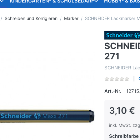
KINDERGARTEN- & SCHULBEDARF
HOBBY- & BA
Schreiben und Korrigieren
Marker
SCHNEIDER Lackmarker M
SCHNEI
271
SCHNEIDER Lack
Art.-Nr.
12715
3,10 €
inkl. MwSt. zzg
Schreibfarbe