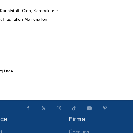
 Kunststoff, Glas, Keramik, etc.
f fast allen Matrerialien
orgänge
ice
Firma
kt
Über uns