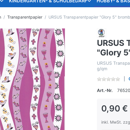
KINDERGARTEN- & SCHULBEDARF
HOBBY- & BA
n
Transparentpapier
URSUS Transparentpapier "Glory 5" brom
URSUS T
"Glory 
URSUS Transpar
g/qm
Art.-Nr.
7652
0,90 €
inkl. MwSt. zzg