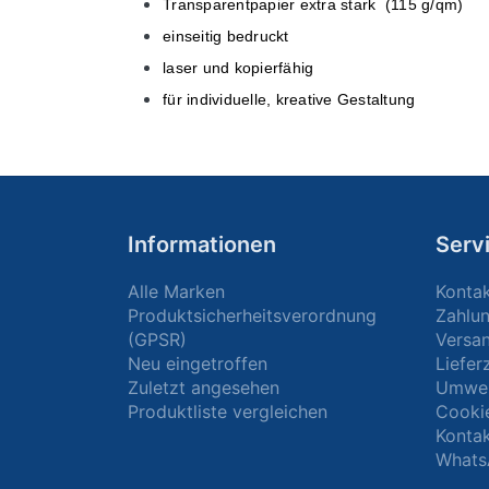
Transparentpapier extra stark (115 g/qm)
einseitig bedruckt
laser und kopierfähig
für individuelle, kreative Gestaltung
Informationen
Serv
Alle Marken
Konta
Produktsicherheitsverordnung
Zahlu
(GPSR)
Versa
Neu eingetroffen
Liefer
Zuletzt angesehen
Umwel
Produktliste vergleichen
Cooki
Kontak
Whats