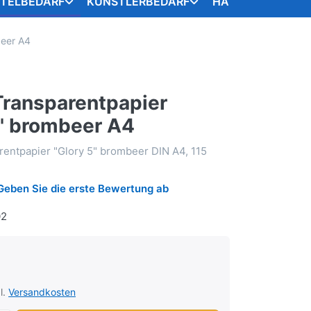
STELBEDARF
KÜNSTLERBEDARF
HANDARBEITSART
beer A4
ransparentpapier
5" brombeer A4
entpapier "Glory 5" brombeer DIN A4, 115
Geben Sie die erste Bewertung ab
02
l.
Versandkosten