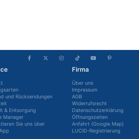
ice
Firma
kt
Über uns
ngsarten
Impressum
nd und Rücksendungen
AGB
zeit
Widerrufsrecht
t & Entsorgung
Datenschutzerklärung
e Manager
Öffnungszeiten
tieren Sie uns über
Anfahrt (Google Map)
App
LUCID-Registrierung