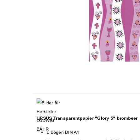
URSUS Transparentpapier "Glory 5"
brombeer
1 Bogen DIN A4