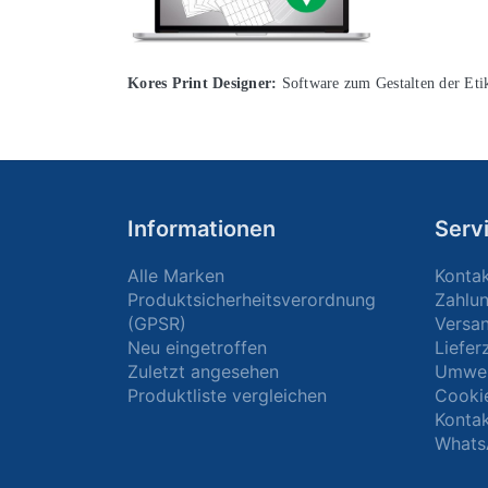
Kores Print Designer:
Software zum Gestalten der Et
Informationen
Serv
Alle Marken
Konta
Produktsicherheitsverordnung
Zahlu
(GPSR)
Versa
Neu eingetroffen
Liefer
Zuletzt angesehen
Umwel
Produktliste vergleichen
Cooki
Kontak
Whats