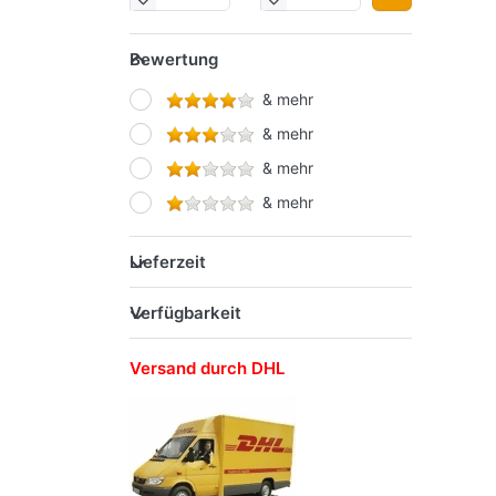
SCHNEIDER
SCHWAN-STABILO
Bewertung
STAEDTLER
& mehr
STARPAK
& mehr
Werner Dorsch GmbH
& mehr
& mehr
Lieferzeit
Verfügbarkeit
Versand durch DHL