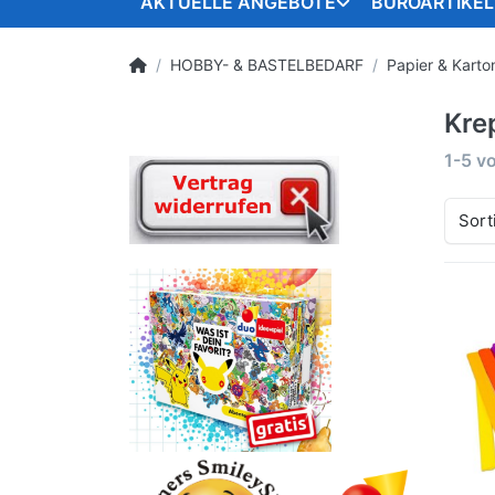
AKTUELLE ANGEBOTE
BÜROARTIKEL
HOBBY- & BASTELBEDARF
Papier & Karto
Kre
1-5
v
Sort