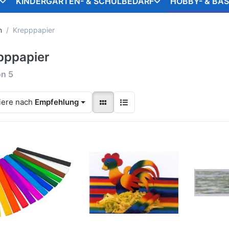
KINDERGARTEN- & SCHULBEDARF
HOBBY- & BA
n
Krepppapier
pppapier
on
5
iere nach
Empfehlung