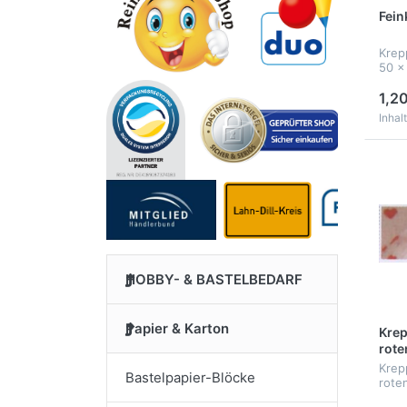
Fein
Krep
50 x
1,20
Inhal
HOBBY- & BASTELBEDARF
Papier & Karton
Krep
rote
Krep
Bastelpapier-Blöcke
rote
cm, 