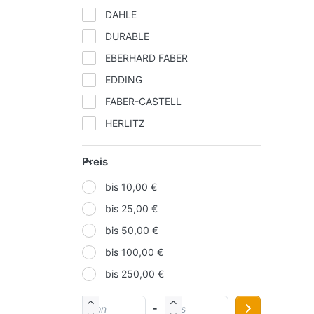
DAHLE
DURABLE
EBERHARD FABER
EDDING
FABER-CASTELL
HERLITZ
IDENA
Preis
KORES
bis 10,00 €
LAMY
bis 25,00 €
MOLOTOW
bis 50,00 €
NOVUS
bis 100,00 €
ONLINE
bis 250,00 €
PAGNA
PELIKAN
-