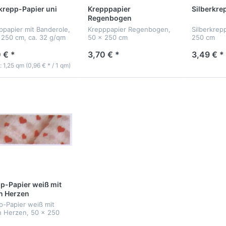
krepp-Papier uni
Krepppapier
Silberkre
Regenbogen
ppapier mit Banderole,
Krepppapier Regenbogen,
Silberkrep
 250 cm, ca. 32 g/qm
50 x 250 cm
250 cm
 € *
3,70 € *
3,49 € *
t: 1,25 qm (0,96 € * / 1 qm)
p-Papier weiß mit
n Herzen
p-Papier weiß mit
n Herzen, 50 x 250
160g/Rolle