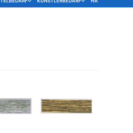
STELBEDARF
KÜNSTLERBEDARF
HANDARBEITSART