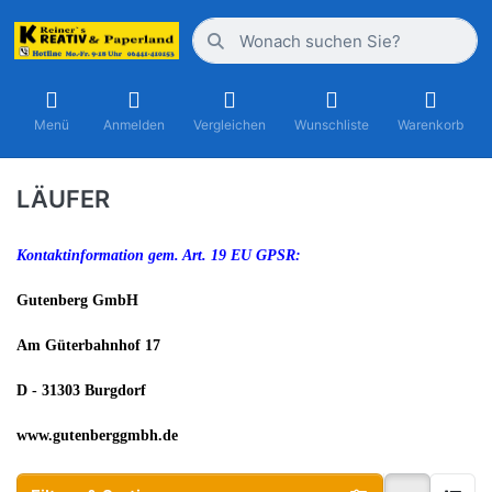
Menü
Anmelden
Vergleichen
Wunschliste
Warenkorb
LÄUFER
Kontaktinformation gem. Art. 19 EU GPSR:
Gutenberg GmbH
Am Güterbahnhof 17
D - 31303 Burgdorf
www.gutenberggmbh.de