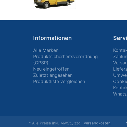
Informationen
Serv
Alle Marken
Konta
Produktsicherheitsverordnung
Zahlu
(GPSR)
Versa
Neu eingetroffen
Liefer
Zuletzt angesehen
Umwel
Produktliste vergleichen
Cooki
Kontak
Whats
* Alle Preise inkl. MwSt., zzgl.
Versandkosten