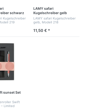
ri
LAMY safari
eiber schwarz
Kugelschreiber gelb
i Kugelschreiber
LAMY safari Kugelschreiber
odell 219
gelb, Modell 218
*
11,50 € *
t sunset Set
nroller Swift
 – Limited