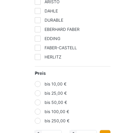
ARISTO
DAHLE
DURABLE
EBERHARD FABER
EDDING
FABER-CASTELL
HERLITZ
IDENA
Preis
KORES
bis 10,00 €
LAMY
bis 25,00 €
MOLOTOW
bis 50,00 €
NOVUS
bis 100,00 €
ONLINE
bis 250,00 €
PAGNA
PELIKAN