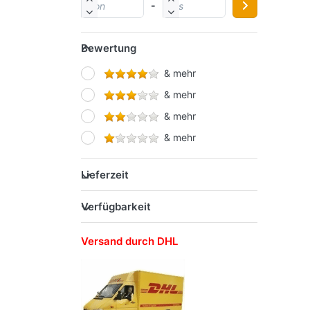
-
SCHNEIDER
SCHWAN-STABILO
Bewertung
STAEDTLER
& mehr
STARPAK
& mehr
Werner Dorsch GmbH
& mehr
& mehr
Lieferzeit
Verfügbarkeit
Versand durch DHL