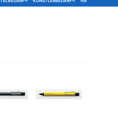
STELBEDARF
KÜNSTLERBEDARF
HANDARBEITSART