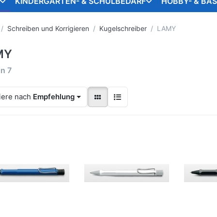
KINDERGARTEN- & SCHULBEDARF
HOBBY- & BA
Schreiben und Korrigieren
Kugelschreiber
LAMY
MY
on
7
iere nach
Empfehlung