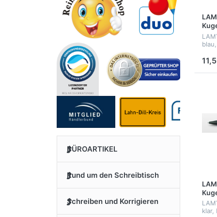
LAMY
Kuge
LAMY
blau
11,5
BÜROARTIKEL
Rund um den Schreibtisch
LAMY
Kuge
Schreiben und Korrigieren
LAMY
klar,