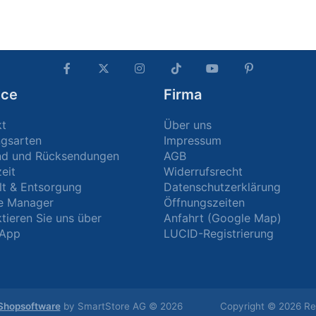
ice
Firma
kt
Über uns
ngsarten
Impressum
nd und Rücksendungen
AGB
zeit
Widerrufsrecht
t & Entsorgung
Datenschutzerklärung
e Manager
Öffnungszeiten
tieren Sie uns über
Anfahrt (Google Map)
App
LUCID-Registrierung
Shopsoftware
by SmartStore AG © 2026
Copyright © 2026 Rei