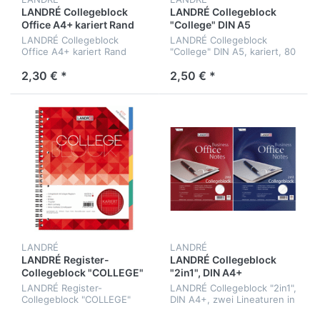
LANDRÉ Collegeblock
LANDRÉ Collegeblock
Office A4+ kariert Rand
"College" DIN A5
links
LANDRÉ Collegeblock
LANDRÉ Collegeblock
Office A4+ kariert Rand
"College" DIN A5, kariert, 80
links, 80 Bl., 70 g/qm
Blatt
2,30 € *
2,50 € *
LANDRÉ
LANDRÉ
LANDRÉ Register-
LANDRÉ Collegeblock
Collegeblock "COLLEGE"
"2in1", DIN A4+
DIN A4
LANDRÉ Register-
LANDRÉ Collegeblock "2in1",
Collegeblock "COLLEGE"
DIN A4+, zwei Lineaturen in
DIN A4, kariert
einem Block