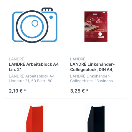
LANDRÉ
LANDRÉ
LANDRÉ Arbeitsblock A4
LANDRÉ Linkshänder-
Lin. 21
Collegeblock, DIN A4,
kariert
LANDRÉ Arbeitsblock A4
LANDRÉ Linkshänder-
Lineatur 21, 50 Blatt, 80
Collegeblock "Business
g/qm
Office Notes", DIN A4,
kariert
2,19 € *
3,25 € *