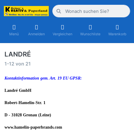
Menü
Anmelden
Vergleichen
Wunschliste
Warenkorb
LANDRÉ
1-12
von
21
Kontaktinformation gem. Art. 19 EU GPSR:
Landré GmbH
Robert-Hamelin-Str. 1
D - 31028 Gronau (Leine)
www.hamelin-paperbrands.com