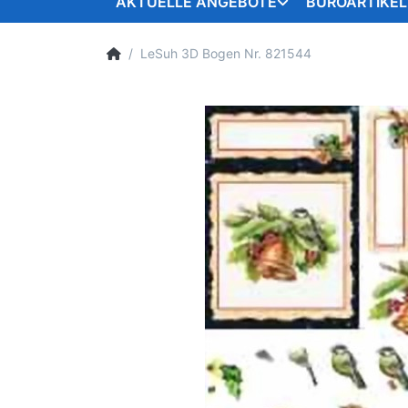
AKTUELLE ANGEBOTE
BÜROARTIKEL
LeSuh 3D Bogen Nr. 821544