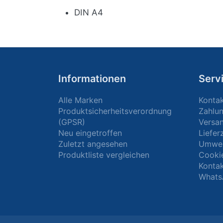
DIN A4
Informationen
Serv
Alle Marken
Konta
Produktsicherheitsverordnung
Zahlu
(GPSR)
Versa
Neu eingetroffen
Liefer
Zuletzt angesehen
Umwel
Produktliste vergleichen
Cooki
Kontak
Whats