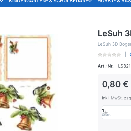
KINDERGARTEN- & SCHULBEDARF
HOBBY- & BA
LeSuh 3
LeSuh 3D Bogen
Art.-Nr.
LS82
0,80 €
inkl. MwSt. zzg
1
Stück