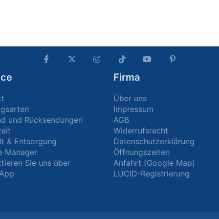
ice
Firma
kt
Über uns
ngsarten
Impressum
nd und Rücksendungen
AGB
zeit
Widerrufsrecht
t & Entsorgung
Datenschutzerklärung
e Manager
Öffnungszeiten
tieren Sie uns über
Anfahrt (Google Map)
App
LUCID-Registrierung