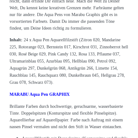
reicht, dann erfinde Dir einfach neue. Mach die Welt zu Deiner
Welt, Du kennst keine kreativen Grenzen mehr. Farbräume gelten
nur für andere. Die Aqua Pens von Marabu Graphix gibt es in
vorsortierten Farbsets. Damit Du immer die passenden Töne
findest, um Deine Ideen richtig zu formulieren.
Inhalt:
24 x Aqua Pen Aquarellfilzstift (Zitron 020, Mandarine
225, Rotorange 023, Bernstein 017, Kirschrot 031, Zinnoberrot hell
030, Rosé Beige 029, Pink Candy 132, Rosa 133, Pflaume 037,
Ultramarinblau 055, Azurblau 095, Hellblau 090, Petrol 092,
Aquagrün 297, Dunkelgrün 068, Antikgrün 266, Limette 154,
Rauchblau 145, Rauchquarz 080, Dunkelbraun 045, Hellgrau 278,
Grau 078, Schwarz 073).
M
ARABU Aqua Pen GRAPHIX
Brillante Farben durch hochwertige, geruchsarme, wasserbasierte
Tinte. Doppelspitzen (Konturspitze und flexible Pinselspitze).
Aquarellierbar auf Aquarellpapier. Farbe nach Auftrag mit einem
nassen Pinsel vermalen und nicht den Stift in Wasser eintauchen.