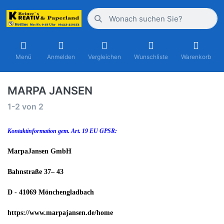
Menü
Anmelden
Vergleichen
Wunschliste
Warenkorb
MARPA JANSEN
1-2
von
2
Kontaktinformation gem. Art. 19 EU GPSR:
MarpaJansen GmbH
Bahnstraße 37– 43
D - 41069 Mönchengladbach
https://www.marpajansen.de/home