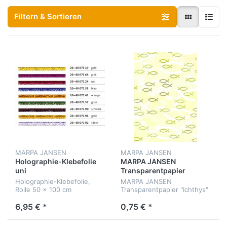
Filtern & Sortieren
MARPA JANSEN
MARPA JANSEN
Holographie-Klebefolie
MARPA JANSEN
uni
Transparentpapier
"Ichthys" gold A4
Holographie-Klebefolie,
MARPA JANSEN
Rolle 50 x 100 cm
Transparentpapier "Ichthys"
gold DIN A4, 115 g/qm
6,95 € *
0,75 € *