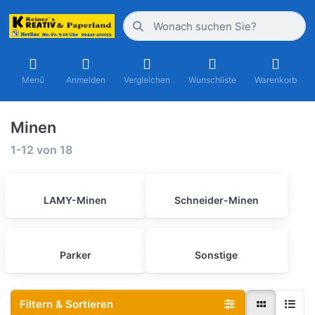
Menü
Anmelden
Vergleichen
Wunschliste
Warenkorb
Minen
1-12
von
18
LAMY-Minen
Schneider-Minen
Parker
Sonstige
Filtern & Sortieren