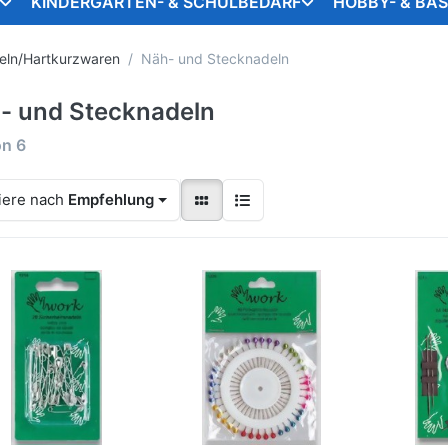
KINDERGARTEN- & SCHULBEDARF
HOBBY- & BA
eln/Hartkurzwaren
Näh- und Stecknadeln
- und Stecknadeln
on
6
iere nach
Empfehlung