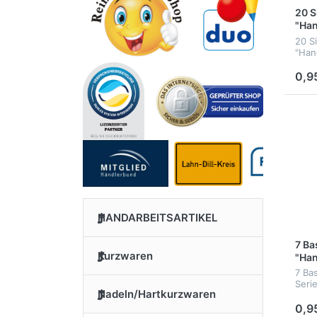
20 S
"Ha
20 S
"Han
0,9
HANDARBEITSARTIKEL
7 Ba
Kurzwaren
"Ha
7 Ba
Serie
Nadeln/Hartkurzwaren
0,9