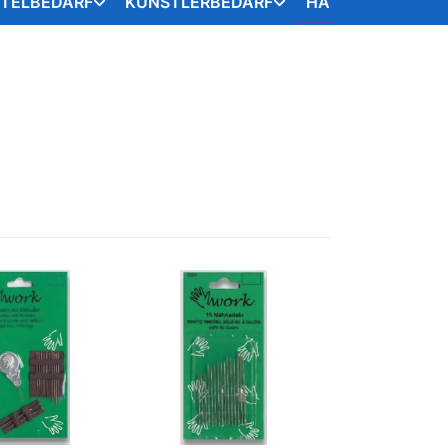
STELBEDARF
KÜNSTLERBEDARF
HANDARBEITSART