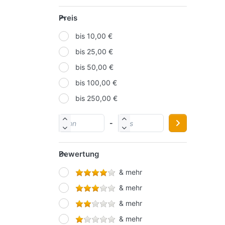
IDENA
Preis
KORES
bis 10,00 €
LAMY
bis 25,00 €
MOLOTOW
bis 50,00 €
NOVUS
bis 100,00 €
ONLINE
bis 250,00 €
PAGNA
PELIKAN
-
SCHNEIDER
SCHWAN-STABILO
Bewertung
STAEDTLER
& mehr
STARPAK
& mehr
Werner Dorsch GmbH
& mehr
& mehr