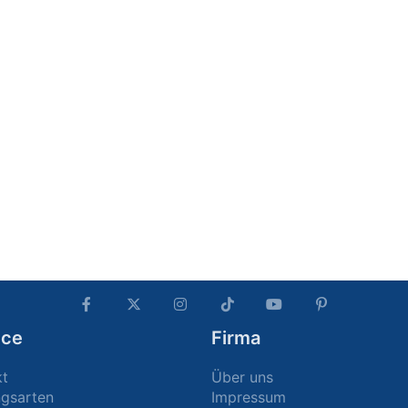
ice
Firma
kt
Über uns
ngsarten
Impressum