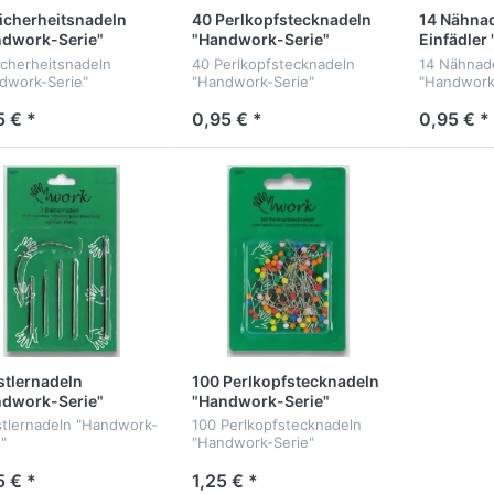
icherheitsnadeln
40 Perlkopfstecknadeln
14 Nähnad
ndwork-Serie"
"Handwork-Serie"
Einfädler
Serie"
icherheitsnadeln
40 Perlkopfstecknadeln
14 Nähnade
dwork-Serie"
"Handwork-Serie"
"Handwork
5 € *
0,95 € *
0,95 € *
stlernadeln
100 Perlkopfstecknadeln
ndwork-Serie"
"Handwork-Serie"
stlernadeln "Handwork-
100 Perlkopfstecknadeln
"
"Handwork-Serie"
5 € *
1,25 € *