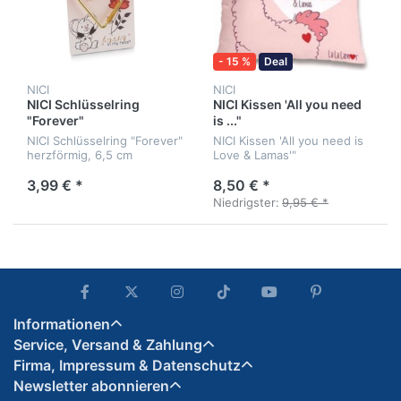
- 15 %
Deal
NICI
NICI
NICI Schlüsselring
NICI Kissen 'All you need
"Forever"
is ..."
NICI Schlüsselring "Forever"
NICI Kissen 'All you need is
herzförmig, 6,5 cm
Love & Lamas'"
3,99 € *
8,50 € *
Niedrigster:
9,95 € *
Informationen
Service, Versand & Zahlung
Firma, Impressum & Datenschutz
Newsletter abonnieren