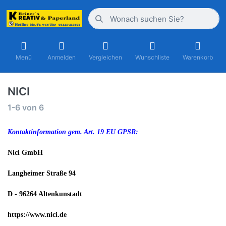
Menü
Anmelden
Vergleichen
Wunschliste
Warenkorb
NICI
1-6
von
6
Kontaktinformation gem. Art. 19 EU GPSR:
Nici GmbH
Langheimer Straße 94
D - 96264 Altenkunstadt
h
ttps://www.nici.de