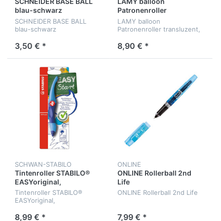
SCHNEIDER BASE BALL
LAMY balloon
blau-schwarz
Patronenroller
transluzent
SCHNEIDER BASE BALL
LAMY balloon
blau-schwarz
Patronenroller transluzent,
Modell 311
3,50 € *
8,90 € *
SCHWAN-STABILO
ONLINE
Tintenroller STABILO®
ONLINE Rollerball 2nd
EASYoriginal,
Life
dunkelblau/hellblau RH
Tintenroller STABILO®
ONLINE Rollerball 2nd Life
EASYoriginal,
dunkelblau/hellblau für
Rechtshänder
8,99 € *
7,99 € *