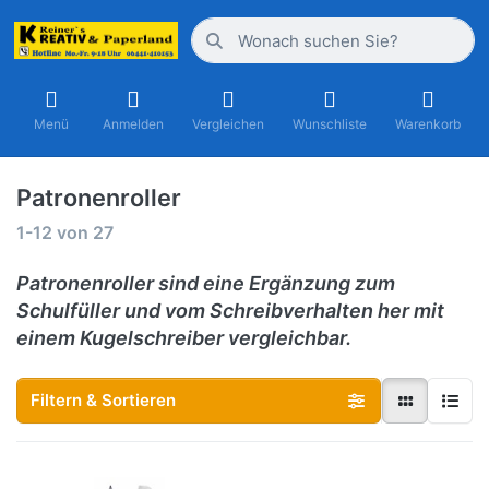
Menü
Anmelden
Vergleichen
Wunschliste
Warenkorb
Patronenroller
1-12
von
27
Patronenroller sind eine Ergänzung zum
Schulfüller und vom Schreibverhalten her mit
einem Kugelschreiber vergleichbar.
Filtern & Sortieren