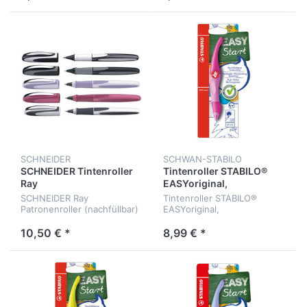
SCHNEIDER
SCHWAN-STABILO
SCHNEIDER Tintenroller
Tintenroller STABILO®
Ray
EASYoriginal,
dunkelpink/hellpink RH
SCHNEIDER Ray
Tintenroller STABILO®
Patronenroller (nachfüllbar)
EASYoriginal,
dunkelpink/hellpink für
Rechtshänder
10,50 € *
8,99 € *