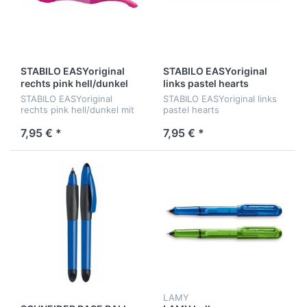
STABILO EASYoriginal
STABILO EASYoriginal
rechts pink hell/dunkel
links pastel hearts
STABILO EASYoriginal
STABILO EASYoriginal links
rechts pink hell/dunkel mit
pastel hearts
3 Patronen medium (blau,
lavendel/violett mit 2
löschbar) + Namensschild
Patronen medium (blau,
7,95 € *
7,95 € *
löschbar) + Colorkilla
LAMY