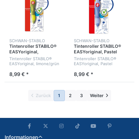
SCHWAN-STABILO
SCHWAN-STABILO
Tintenroller STABILO®
Tintenroller STABILO®
EASYoriginal,
EASYoriginal, Pastel
limone/grün RH
wolkenblau RH
Tintenroller STABILO®
Tintenroller STABILO®
EASYoriginal, limone/grün
EASYoriginal, Pastel
für Rechtshänder
wolkenblau für
Rechtshänder
8,99 € *
8,99 € *
Zurück
1
2
3
Weiter
Informationen