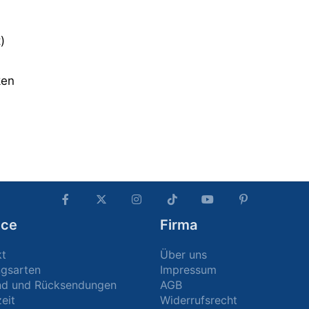
)
ken
ice
Firma
kt
Über uns
ngsarten
Impressum
nd und Rücksendungen
AGB
zeit
Widerrufsrecht