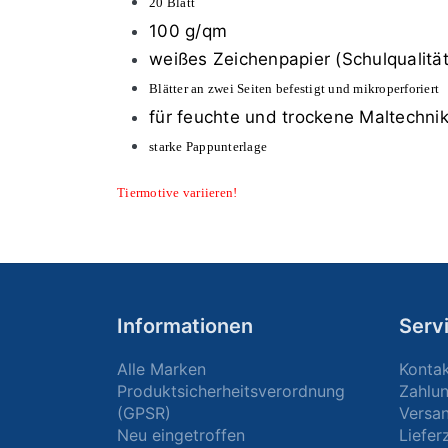
20 Blatt
100 g/qm
weißes Zeichenpapier (Schulqualität
Blätter an zwei Seiten befestigt und mikroperforiert
für feuchte und trockene Maltechni
starke Pappunterlage
Tiermotive variieren!
Informationen
Serv
Alle Marken
Konta
Produktsicherheitsverordnung
Zahlu
(GPSR)
Versa
Neu eingetroffen
Liefer