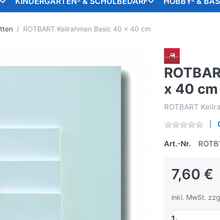
KINDERGARTEN- & SCHULBEDARF
HOBBY- & BA
tten
ROTBART Keilrahmen Basic 40 x 40 cm
ROTBART
x 40 cm
ROTBART Keilra
Art.-Nr.
ROTB
7,60 €
inkl. MwSt. zzg
1