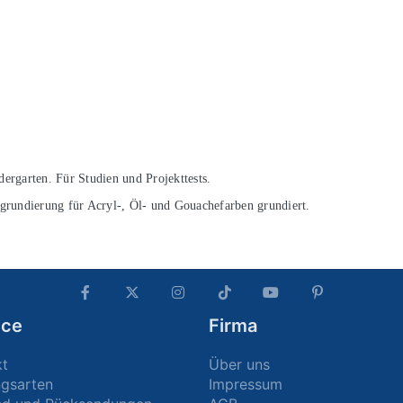
ergarten. Für Studien und Projekttests.
dgrundierung für Acryl-, Öl- und Gouachefarben grundiert.
ice
Firma
kt
Über uns
ngsarten
Impressum