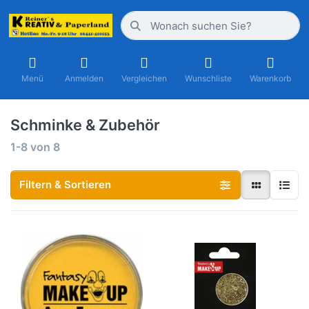
Menü
Anmelden
Vergleichen
Wunschliste
Warenkorb
Schminke & Zubehör
1-8
von
8
Filtern & Sortieren