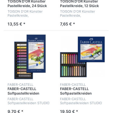
TOISON D'OR Künstler
TOISON D'OR Künstler
Pastellkreide, 24 Stück
Pastellkreide, 12 Stück
TOISON D'OR Künstler
TOISON D'OR Künstler
Pastellkreide,
Pastellkreide,
Kartonschachtel mit 24
Kartonschachtel mit 12
Kreiden
Kreiden
13,55 € *
7,65 € *
FABER-CASTELL
FABER-CASTELL
FABER-CASTELL
FABER-CASTELL
Softpastellkreiden
Softpastellkreiden
STUDIO QUALITY
STUDIO QUALITY
FABER-CASTELL
FABER-CASTELL
Softpastellkreiden STUDIO
Softpastellkreiden STUDIO
QUALITY, 12er Etui
QUALITY, 24er Etui
9,70 € *
19,50 € *