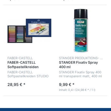
FABER-CASTELL
STANGER PRODUKTIONS- UND VERTRIEBS GMBH
FABER-CASTELL
STANGER Fixativ Spray
Softpastellkreiden
400 ml
STUDIO QUALITY
FABER-CASTELL
STANGER Fixativ Spray 400
Softpastellkreiden STUDIO
ml transparent matt, 400 ml
QUALITY, 36er Etui
28,95 € *
9,99 € *
Inhalt: 0,4 l (24,98 € * / 1 l)