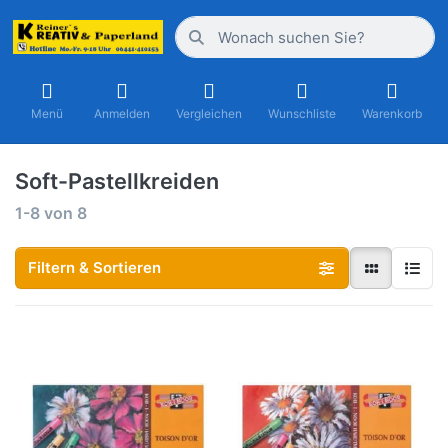
Menü
Anmelden
Vergleichen
Wunschliste
Warenkorb
Soft-Pastellkreiden
1-8
von
8
Filtern & Sortieren