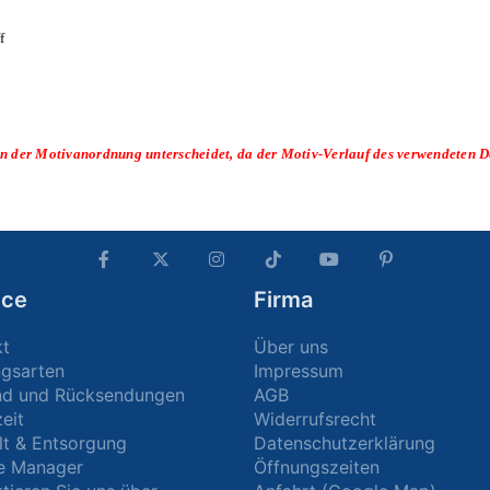
f
l in der Motivanordnung unterscheidet, da der Motiv-Verlauf des verwendeten D
ice
Firma
kt
Über uns
ngsarten
Impressum
nd und Rücksendungen
AGB
zeit
Widerrufsrecht
t & Entsorgung
Datenschutzerklärung
e Manager
Öffnungszeiten