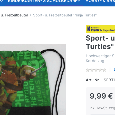
KINDERGARTEN- & SCHULBEDARF
HOBBY- & BA
 u. Freizeitbeutel
Sport- u. Freizeitbeutel "Ninja Turtles"
Sport- u
Turtles"
Hochwertiger Spo
Kordelzug
Art.-Nr.
SFBT
9,99 €
inkl. MwSt. zzg