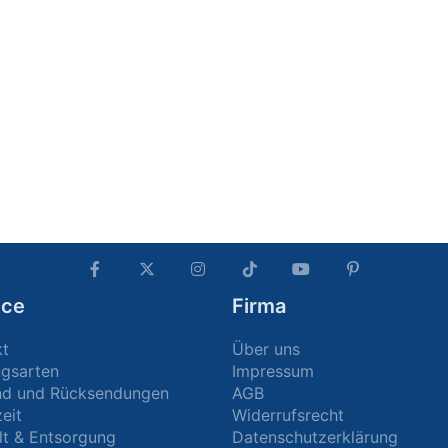
ice
Firma
kt
Über uns
ngsarten
Impressum
nd und Rücksendungen
AGB
zeit
Widerrufsrecht
t & Entsorgung
Datenschutzerklärung