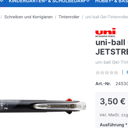
KINDERGARTEN- & SCHULBEDARF
HOBBY- & BA
Schreiben und Korrigieren
Tintenroller
uni-ball Gel-Tintenrol
uni-ball
JETSTRE
uni-ball Gel-Ti
Art.-Nr.
2453
3,50 €
inkl. MwSt. zzg
Ausführung