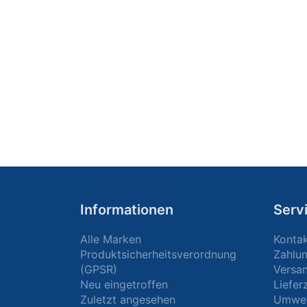
Informationen
Serv
Alle Marken
Konta
Produktsicherheitsverordnung
Zahlu
(GPSR)
Versa
Neu eingetroffen
Liefer
Zuletzt angesehen
Umwel