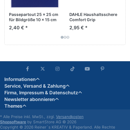
Passepartout 25 x 25 cm
DAHLE Haushaltsschere
für Bildgröße 10 x 15 cm
Comfort Grip
2,40 € *
2,95 € *
Informationen
Service, Versand & Zahlung
Firma, Impressum & Datenschutz
Newsletter abonnieren
Themes
* Alle Preise inkl. MwSt., zzgl.
Versandkosten
Shopsoftware
by SmartStore AG © 2026
Copyright © 2026 Reiner`s KREATIV & Paperland. Alle Rechte