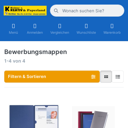
Menü
Anmelden
Vergleichen
Wunschliste
Warenkorb
Bewerbungsmappen
1-4
von
4
Filtern & Sortieren