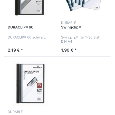
DURABLE
DURACLIP® 60
Swingclip®
DURACLIP® 60 schwarz
Swingclip® für 1-30 Blatt
DIN A4
2,19 € *
1,90 € *
DURABLE