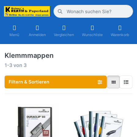
Menü
Anmelden
Vergleichen
Wunschliste
Warenkorb
Klemmmappen
1-3
von
3
Filtern & Sortieren