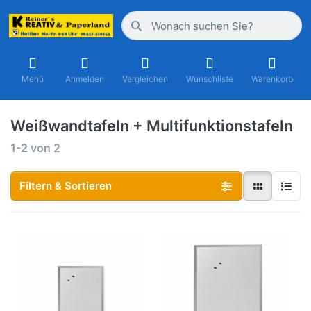
Menü
Anmelden
Vergleichen
Wunschliste
Warenkorb
Weißwandtafeln + Multifunktionstafeln
1-2
von
2
Filtern & Sortieren