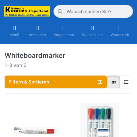
Menü
Anmelden
Vergleichen
Wunschliste
Warenkorb
Whiteboardmarker
1-3
von
3
Filtern & Sortieren